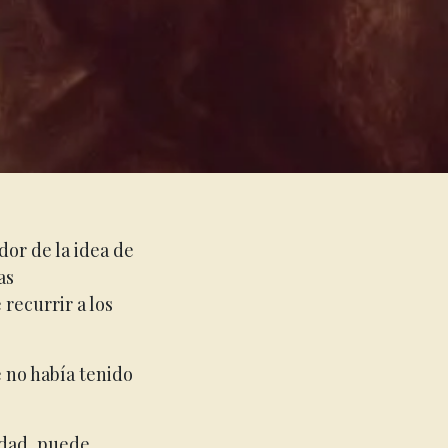
dor de la idea de
as
 recurrir a los
 no había tenido
tidad, puede