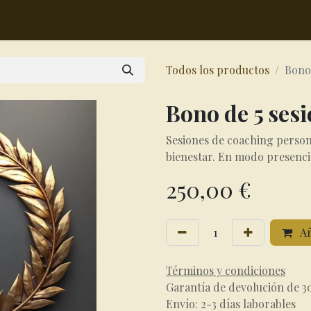
todo de trabajo
Tienda
Blog
Contáctenos
Eventos
Pr
Todos los productos
Bono 
Bono de 5 ses
Sesiones de coaching persona
bienestar. En modo presenci
250,00
€
Añ
Términos y condiciones
Garantía de devolución de 3
Envío: 2-3 días laborables