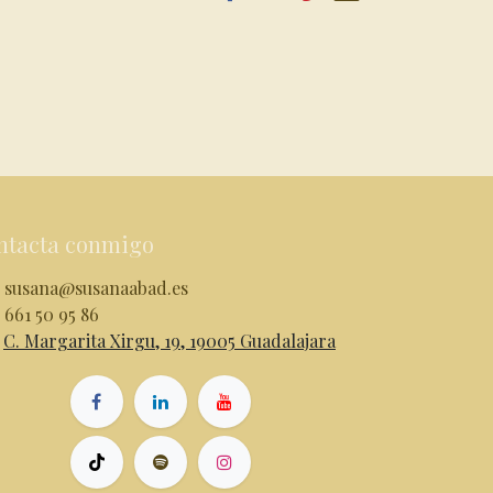
ntacta conmigo
susana@susanaabad.es
661 50 95 86
C. Margarita Xirgu, 19, 19005 Guadalajara