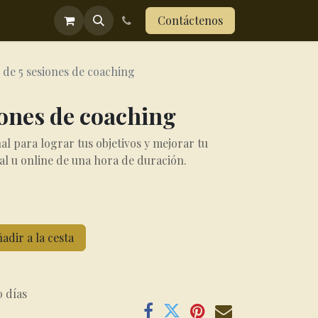
ograma menopausia
Contáctenos
de 5 sesiones de coaching
iones de coaching
l para lograr tus objetivos y mejorar tu
al u online de una hora de duración.
adir a la cesta
0 días