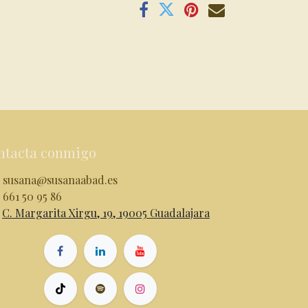
ntacta conmigo
susana@susanaabad.es
661 50 95 86
C. Margarita Xirgu, 19, 19005 Guadalajara