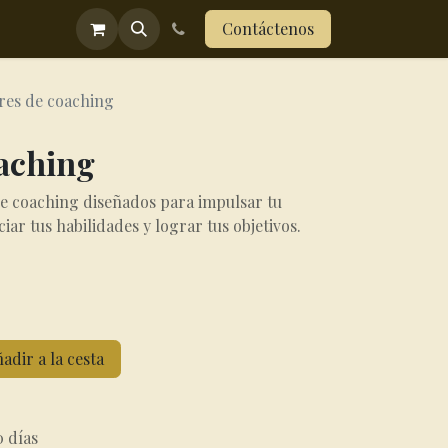
ograma menopausia
Contáctenos
res de coaching
oaching
de coaching diseñados para impulsar tu
ar tus habilidades y lograr tus objetivos.
adir a la cesta
0 días