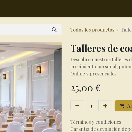
todo de trabajo
Tienda
Blog
Contáctenos
Eventos
Pr
Todos los productos
Talle
Talleres de c
Descubre nuestros talleres 
crecimiento personal, potenci
Online y presenciales.
25,00
€
Añ
Términos y condiciones
Garantía de devolución de 3